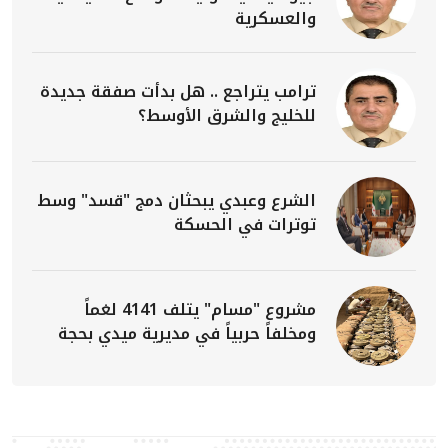
والعسكرية
ترامب يتراجع .. هل بدأت صفقة جديدة
للخليج والشرق الأوسط؟
الشرع وعبدي يبحثان دمج "قسد" وسط
توترات في الحسكة
مشروع "مسام" يتلف 4141 لغماً
ومخلفاً حربياً في مديرية ميدي بحجة