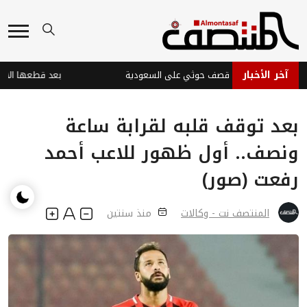
آخر الأخبار
ت في نجران جراء قصف حوثي على السعودية
بعد توقف قلبه لقرابة ساعة
ونصف.. أول ظهور للاعب أحمد
رفعت (صور)
المنتصف نت - وكالات
منذ سنتين