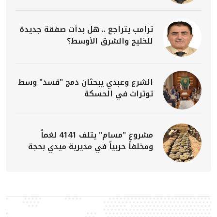
ترامب يتراجع .. هل بدأت صفقة جديدة
للخليج والشرق الأوسط؟
الشرع وعبدي يبحثان دمج "قسد" وسط
توترات في الحسكة
مشروع "مسام" يتلف 4141 لغماً
ومخلفاً حربياً في مديرية ميدي بحجة