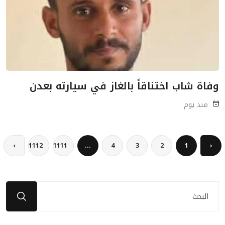
وفاة شاب اختناقاً بالغاز في سيارته بعدن
منذ يوم
›
1112
1111
...
4
3
2
1
‹