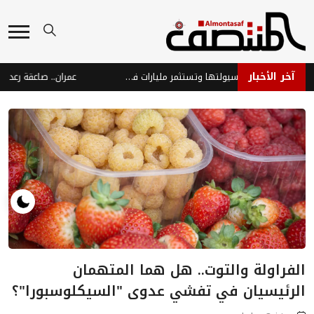
آخر الأخبار
بيركشاير هاثاواي تقلص سيولتها وتستثمر مليارات في الأسهم مع ارتفاع الأرباح
الفراولة والتوت.. هل هما المتهمان
الرئيسيان في تفشي عدوى "السيكلوسبورا"؟