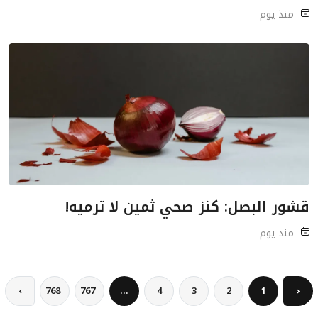
منذ يوم
قشور البصل: كنز صحي ثمين لا ترميه!
منذ يوم
›
768
767
...
4
3
2
1
‹