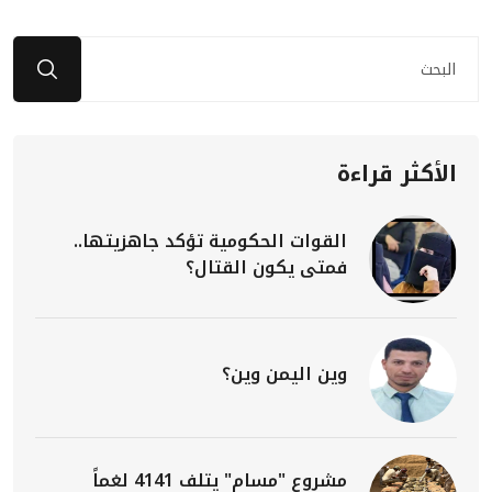
الأكثر قراءة
القوات الحكومية تؤكد جاهزيتها..
فمتى يكون القتال؟
وين اليمن وين؟
مشروع "مسام" يتلف 4141 لغماً