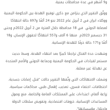
و9 أشهر في عدة محافظات يمنية.
ووثّق التقرير الذي يتزامن مع ذكرى توقيع الهدنة بين الحكومة اليمنية
ووكلاء ايران في 2 أبريل عام 2022 نحو 24 ألفًا و697 حالة انتهاكا
لعصابة الحوثي في 18 محافظة خلال الفترة من 2 أبريل 2022م وحتى
31 ديسمبر 2023م منها 6 آلاف و557 انتهاكًا لحقوق الإنسان، و18
ألفًا و171 حالة خرقًا للهدنة الإنسانية.
وشهدت حدة القتال تراجعًا كبيرًا بعد انتهاء الهدنة، وسط حديث
مستمر لقيادات في الحكومة اليمنية وجماعة الحوثي والأمم المتحدة
عن تهدئة غير معلنة.
وشملت الانتهاكات التي وثّقها التقرير حالات “قتل، إصابات جسدية،
اختطافات، اختفاء قسري، تعذيب، إهمال طبي، محاكمات سياسية،
زراعة ألغام، اعتداءات على الممتلكات العامة والخاصة، منع وصول
المساعدات الإنسانية، خروقات اقتصادية، وتقويض سلطات الدولة
واحتلال مؤسساتها”.