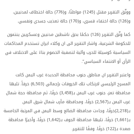
ووثّق التقرير مقتل (1245) مواطنًا، و(776) حالة اختطاف لمدنيين،
و(126) حالة اختفاء قسري، و(170) حالة تعذيب جسدي ونفسي.
كما وثّق التقرير (126) حكمًا بحق ناشطين مدنيين وعسكريين ينتمون
للحكومة الشرعية، واشار التقرير الى ان وكلاء ايران تستخدم المحاكمات
السياسية كوسيلة للحرب وآلية لتصفية الخصوم بناءً على الاختلاف في
الرأي أو الانتماء السياسي”.
واعتبر التقرير ان مناطق جنوب محافظة الحديدة غرب اليمن كانت
المسرح الرئيسي لارتكاب تلك الخروقات بإجمالي (6,503) خرقاً. تليها
محافظة تعز، جنوب غرب اليمن بـ(3,458) خرقًا، ثم محافظة حجة شمال
غرب اليمن بـ(2,567) خرقًا، ومحافظة مأرب شمال شرق اليمن
بـ(2,218)خرقًا، وجاءت محافظة الضالع وسط اليمن في المرتبة الخامسة
بـ(1,661) خرقًا، تليها محافظة الجوف بـ(1,642) خرقًا، وأخيرًا محافظة
صعدة بـ(122) خرقًا. وفقًا للتقرير.