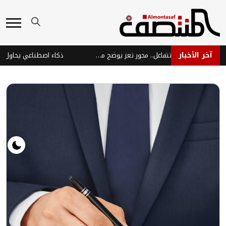
آخر الأخبار
الآلية الجديدة لرواتب الجنود تتفاعل.. محور تعز يوضح موقفه بعد انتقاد وزير الدفاع واتهامات الناشطين