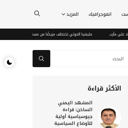
ست
انفوجرافيك
المزيد
مليشيا الحوثي تختطف مريضًا من مستشفى في ذمار
جامعة ا
الأكثر قراءة
المشهد اليمني
الساخن: قراءة
جيوسياسية أولية
للأوضاع السياسية