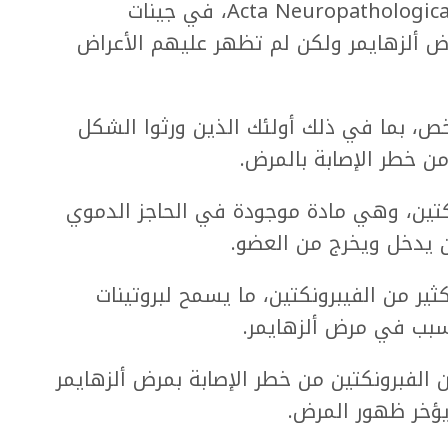
ونظرت الدراسة، التي نشرت في مجلة Acta Neuropathologica، في جينات
رض ألزهايمر ولكن لم تظهر عليهم الأعراض
 في بيانات من 11 ألف شخص، بما في ذلك أولئك الذين ورثوا الشكل
ونكتين، وهي مادة موجودة في الحاجز الدموي
 يدخل ويخرج من العضو.
ير من الفيبرونكتين، ما يسمح لبروتينات
تسبب في مرض ألزهايمر.
 الفبرونكتين من خطر الإصابة بمرض ألزهايمر