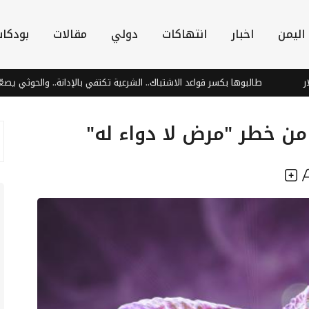
اليمن
اخبار
انتهاكات
دولي
مقالات
بودكا
طالبوها بكسر قواعد الاشتباك.. الشرعية تكتفي بالإدانة.. والحوثي يصعّد على مأرب
ن خطر "مرض لا دواء له"