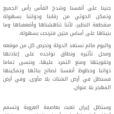
جنينا على أنفسنا وشدخ الفأس رأس الجميع
وتمكن الحوثي من رقابنا ودولتنا بسهولة
منقطعة النظير، لأننا تناهشناها وأضعفناها وما
بنيناها على أساس متين فترنحت بسهولة.
واليوم مالم نستعد الدولة ونحرص كل من موقعه
ومحل تأثيره ونطاق تواجده على إعادتها
وتقويتها ومنع التمرد عليها، وننسى تماما
ذواتنا وحظوظ أنفسنا لصالح بنائها وتمكينها
فسنظل في أرض الشتات بلا مأوى، وفي أرض
المهجر بلا عنوان.
وستظل إيران تعبث بعاصمة العروبة وتسمم