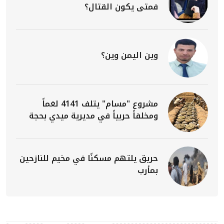
فمتى يكون القتال؟
وين اليمن وين؟
مشروع "مسام" يتلف 4141 لغماً
ومخلفاً حربياً في مديرية ميدي بحجة
حريق يلتهم مسكنًا في مخيم للنازحين
بمأرب