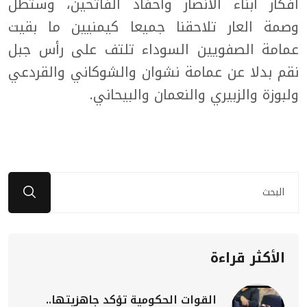
أفكار أبناء الأنصار وأحفاد الفاتحين، وستظل
وصمة العار تلاحقنا جميعا كيمنيين ما بقيت
عمامة الصفويين السوداء تلتف على رأس جبل
نقم بدلا عن عمامة نشوان والشوكاني والقردعي
ولبوزة والزبيري والنعمان والبيحاني.
الأكثر قراءة
القوات الحكومية تؤكد جاهزيتها..