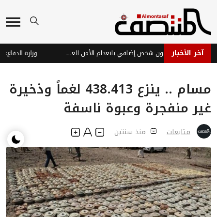
آخر الأخبار
النينيو تهدد 49 مليون شخص إضافي بانعدام الأمن الغذائي بحلول نهاية 2027
مسام .. ينزع 438.413 لغماً وذخيرة
غير منفجرة وعبوة ناسفة
متابعات
منذ سنتين