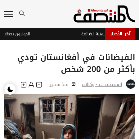
آخر الأخبار
 والدبلوماسية اليمنية الضائعة
الحوثيون يصعّدون قص
الفيضانات في أفغانستان تودي
بأكثر من 200 شخص
المنتصف نت - وكالات
منذ سنتين