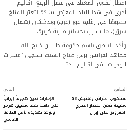
أمطار تفوق المعتاد في فصل الربيع، أقاليم
أخرى في هذا البلد المعرّض بشدّة لتغيّر المناخ،
خصوصًا في إقليم غور (غرب) وبدخشان (شمال
شرق)، ما تسبب بخسائر مالية كبيرة.
وأكد الناطق باسم حكومة طالبان ذبيح الله
مجاهد لفرانس برس صباح السبت تسجيل "عشرات
الوفيات" في أقاليم عدة.
السابق
التالي
سنتكوم: اعتراض وتفتيش 53
الإمارات تدين هجوماً إيرانياً
سفينة ضمن الحصار البحري
على ناقلة نفط بمضيق هرمز
المفروض على إيران
وتؤكد تهديده لأمن الطاقة
العالمي