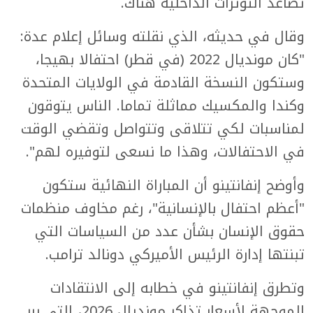
تصاعد التوترات الداخلية هناك.
وقال في حديثه، الذي نقلته وسائل إعلام عدة:
"كان مونديال 2022 (في قطر) احتفالا بهيجا،
وستكون النسخة القادمة في الولايات المتحدة
وكندا والمكسيك مماثلة تماما. الناس يتوقون
لمناسبات لكي تتلاقى وتتواصل وتقضي الوقت
في الاحتفالات، وهذا ما نسعى لتوفيره لهم".
وأوضح إنفانتينو أن المباراة النهائية ستكون
"أعظم احتفال بالإنسانية"، رغم مخاوف منظمات
حقوق الإنسان بشأن عدد من السياسات التي
تبنتها إدارة الرئيس الأميركي دونالد ترامب.
وتطرق إنفانتينو في خطابه إلى الانتقادات
الموجهة لأسعار تذاكر مونديال 2026، التي برر