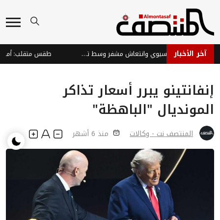
آخر الأخبار
الأسواق العالمية: تباين آسيوي وانتعاش مشفر وسط تحديات
إنفانتينو يبرر أسعار تذاكر
المونديال "الباهظة"
المنتصف نت - وكالات
منذ 6 أشهر