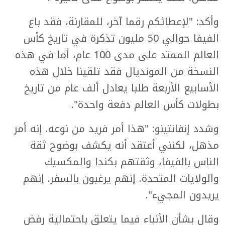
وأكد: "لإعطائكم رقما آخر، للمقارنة، فقد باع
الفيفا حوالي 50 مليون تذكرة في تاريخ كأس
العالم الممتد على مدى 100 عام، أما في هذه
النسخة من المونديال فقد تلقينا خلال هذه
الأسابيع الأربعة طلبا يعادل ألف عام من تاريخ
بطولات كأس العالم دفعة واحدة".
وشدد إنفانتينو: "هذا أمر فريد من نوعه. إنه أمر
مذهل، لكنني أعتقد أنه يكشف بوضوح ثقة
الناس بالفيفا، وثقتهم بكندا والمكسيك
والولايات المتحدة. إنهم يرغبون بالسفر. إنهم
يريدون المجيء".
وقال بشأن الأنباء فيما يتعلق باحتمالية رفض