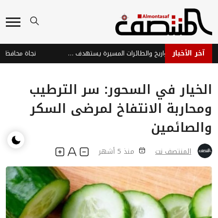
آخر الأخبار
هجوم حوثي بالصواريخ والطائرات المسيرة يستهدف ميناء المخا والساحل الغربي
الخيار في السحور: سر الترطيب
ومحاربة الانتفاخ لمرضى السكر
والصائمين
المنتصف نت
منذ 5 أشهر