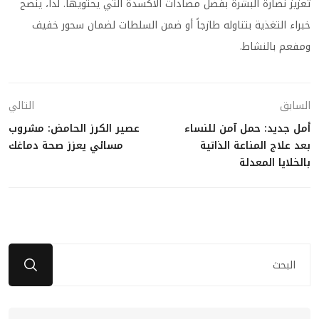
تعزيز نضارة البشرة بفضل مضادات الأكسدة التي يحتويها. لذا، ينصح
خبراء التغذية بتناوله طازجاً أو ضمن السلطات لضمان سحور خفيف
ومفعم بالنشاط.
السابق
التالي
أمل جديد: حمل آمن للنساء
عصير الكرز الحامض: مشروب
بعد علاج المناعة الذاتية
مسائي يعزز صحة دماغك
بالخلايا المعدلة