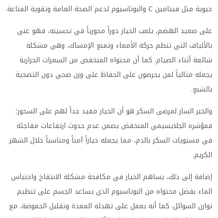
حيوية مثل فيتامين C والبوتاسيوم لدعم الصحة العامة وتقوية المناعة.
على صعيد الهضم، يلعب الخيار دوراً محورياً في تحسينه، فهو غني
بالألياف التي تنظم حركة الأمعاء وتمنع الإمساك، وهي مشكلة
شائعة أثناء الصيام. كما أن محتواه المنخفض من السعرات الحرارية
يجعله مثالياً لمن يحرصون على الحفاظ على وزن صحي دون التضحية
بالشبع.
والخبر السار لمرضى السكر هو أن الخيار مفيد جداً لهم على السحور؛
فمؤشره الجلايسيمي المنخفض يضمن عدم حدوث ارتفاعات مفاجئة
في مستويات السكر بالدم، مما يجعله خياراً آمناً ومناسباً خلال الشهر
الكريم.
إضافة إلى ذلك، يساهم الخيار في مكافحة مشكلة الانتفاخ واحتباس
الماء بفضل محتواه من البوتاسيوم الذي يساعد الجسم على تنظيم
توازن السوائل. كما أنه يعمل على تهدئة المعدة وتقليل الحموضة، مع