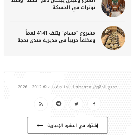
الشرع وعبدي يبحثان دمج "قسد" وسط
توترات في الحسكة
مشروع "مسام" يتلف 4141 لغماً
ومخلفاً حربياً في مديرية ميدي بحجة
جميع الحقوق محفوظة لـ المنتصف نت © 2012 - 2026
إشترك في النشرة الإخبارية