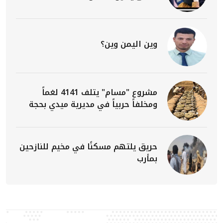
وين اليمن وين؟
مشروع "مسام" يتلف 4141 لغماً
ومخلفاً حربياً في مديرية ميدي بحجة
حريق يلتهم مسكنًا في مخيم للنازحين
بمأرب