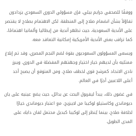
ووفقًا للصحفي جرايم بيلي، فإن مسؤولي الدوري السعودي يزدادون
تفاؤلاً بشأن انضمام صلاح إلى المنطقة. لكن الاهتمام بصلاح لا يقتصر
على الأندية السعودية، حيث تظهر أندية من إيطاليا وألمانيا اهتمامًا،
كما تراقب بعض الأندية الأمريكية إمكانية التعاقد معه.
ويسعى المسؤولون السعوديون بقوة لضم النجم المصري، وقد تم إبلاغ
ممثليه بأن لديهم خيار اختيار وجهتهم المفضلة في الدوري. ويبرز
نادي الاتحاد كمرشح قوي لخطف صلاح، ومن المتوقع أن يصبح أحد
أعلى اللاعبين أجرًا في العالم.
في غضون ذلك، يبدأ ليفربول البحث عن بدائل، حيث يضع عينيه على يان
ديوماندي وكاستيلو لوكيبا من لايبزيج، مع اعتبار ديوماندي خيارًا
لخلافة صلاح، بينما يُنظر إلى لوكيبا كبديل محتمل لفان دايك على
المدى الطويل.