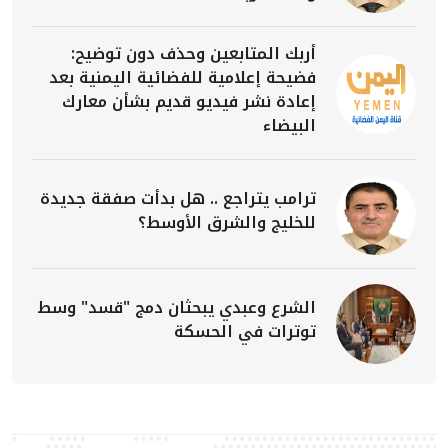
أربك المتابعين وحذف دون توضيح:
فضيحة إعلامية للفضائية اليمنية بعد
إعادة نشر فيديو قديم بشأن معارك
البيضاء
ترامب يتراجع .. هل بدأت صفقة جديدة
للخليج والشرق الأوسط؟
الشرع وعبدي يبحثان دمج "قسد" وسط
توترات في الحسكة