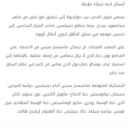
آرسنال لديه مباراة مؤجلة.
يسعى فريق المدرب بيب جوارديولا إلى تحقيق فوز ثمين من ملعب
ستامفورد بريدج، بينما يتطلع تشيلسي، صاحب المركز السادس، إلى
تحسين موقفه في سباق التأهل لدوري أبطال أوروبا.
على الصعيد الغيابات، لن يتمكن مانشستر سيتي من الاعتماد على
المدافع روبن دياز الذي لا يزال يتعافى من إصابة عضلية، بالإضافة إلى
استمرار غياب يوشكو جفارديول الذي يعاني من كسر في عظم الساق
منذ يناير.
التشكيلة المتوقعة لمانشستر سيتي أمام تشيلسي: حراسة المرمى:
ستيفان دوكوفيتش. خط الدفاع: مانويل أكانجي، جون ستونز، ناثان
آكي. خط الوسط: رودري، ماتيو كوفاسيتش. خط الوسط المهاجم: فيل
فودين، برناردو سيلفا، جاك جريليش. خط الهجوم: إيرلينج هالاند.