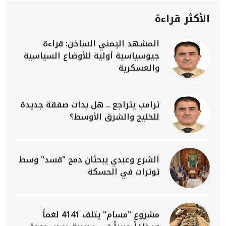
الأكثر قراءة
المشهد اليمني الساخن: قراءة
جيوسياسية أولية للأوضاع السياسية
والعسكرية
ترامب يتراجع .. هل بدأت صفقة جديدة
للخليج والشرق الأوسط؟
الشرع وعبدي يبحثان دمج "قسد" وسط
توترات في الحسكة
مشروع "مسام" يتلف 4141 لغماً