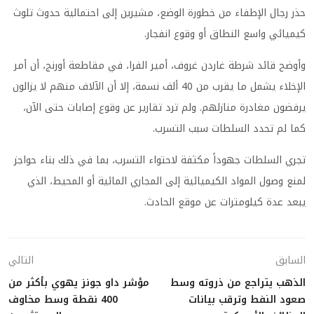
حذر رجال الإطفاء من خطورة الوضع، مشيرين إلى احتمالية حدوث تلوث
كيميائي واسع النطاق أو وقوع انفجار.
وأوضح قائد شرطة غاردن غروف، أمير الفرا، في مقاطعة أورنج، أن أمر
الإخلاء يشمل ما يقرب من 40 ألف نسمة، إلا أن الآلاف منهم لا يزالون
يرفضون مغادرة منازلهم. ولم ترد تقارير عن وقوع إصابات حتى الآن،
كما لم تحدد السلطات سبب التسرب.
تجري السلطات جهوداً مكثفة لاحتواء التسرب، بما في ذلك بناء حواجز
لمنع وصول المواد الكيميائية إلى المجاري المائية أو المحيط، الذي
يبعد عدة كيلومترات عن موقع الحادث.
السابق
التالي
الذهب يتراجع من ذروته وسط
مؤشر داو جونز يهوي بأكثر من
صعود النفط وترقب بيانات
400 نقطة وسط مخاوف