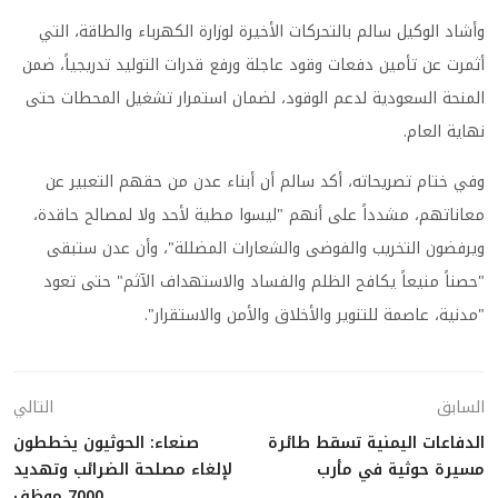
وأشاد الوكيل سالم بالتحركات الأخيرة لوزارة الكهرباء والطاقة، التي
أثمرت عن تأمين دفعات وقود عاجلة ورفع قدرات التوليد تدريجياً، ضمن
المنحة السعودية لدعم الوقود، لضمان استمرار تشغيل المحطات حتى
نهاية العام.
وفي ختام تصريحاته، أكد سالم أن أبناء عدن من حقهم التعبير عن
معاناتهم، مشدداً على أنهم "ليسوا مطية لأحد ولا لمصالح حاقدة،
ويرفضون التخريب والفوضى والشعارات المضللة"، وأن عدن ستبقى
"حصناً منيعاً يكافح الظلم والفساد والاستهداف الآثم" حتى تعود
"مدنية، عاصمة للتنوير والأخلاق والأمن والاستقرار".
السابق
التالي
الدفاعات اليمنية تسقط طائرة
صنعاء: الحوثيون يخططون
مسيرة حوثية في مأرب
لإلغاء مصلحة الضرائب وتهديد
7000 موظف