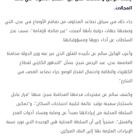
المجالات.
جاء ذلك في سياق تصاعد المخاوف من تفاقم الأوضاع في عدن، التي
وصفتها جهات دولية بأنها أصبحت "غير صالحة للإقامة"، بسبب عجز
السلطات عن أداء دورها ومسؤولياتها.
وأعرب الوكيل سالم عن تأييده للقلق الذي عبر عنه وزير الدولة محافظ
العاصمة عدن، عبد الرحمن شيخ، بشأن "التدهور الكارثي لقطاع
الكهرباء والطاقة واحتمال انفجار الوضع جراء تصاعد الغضب في
الشارع".
وكشف سالم عن مقترحات قدمها المحافظ شيخ، منها "قرار عاجل
باستئجار سفينة توليد عائمة لتلبية احتياجات السكان"، و"تمكين
السلطة المحلية من إيراداتها بعيداً عن وصاية وفساد أدوات العجز
والفشل"، مشيراً إلى أن السلطة المحلية هي الوحيدة التي تورد نسبة
الإيرادات الملزمة بها إلى البنك المركزي.