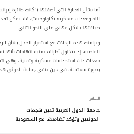
أما بشأن العبارة التي أضفتها ("كانت طائرة إيران
الله ومعدات عسكرية تكنولوجية")، فلا يمكن تقدي
صياغتها بشكل مهني على النحو التالي:
وتزامنت هذه الرحلات مع استمرار الجدل بشأن الرح
الماضية، إذ تتداول أطراف يمنية اتهامات بأنها نقل
معدات ذات استخدامات عسكرية وتقنية، وهي اتهام
بصورة مستقلة، في حين تنفي جماعة الحوثي هذه ا
السابق
جامعة الدول العربية تدين هجمات
الحوثيين وتؤكد تضامنها مع السعودية