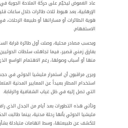
عاد الغموض ليخيّم على حركة الملاحة الجوية في
الإرهابية، بعد هبوط ثلاث طائرات خلال ساعات قلي
هوية الطائرات أو مساراتها أو طبيعة الرحلات، في
الاستفهام.
وبحسب مصادر محلية، وصلت أول طائرة قرابة الساعة
بفارق زمني قصير، فيما تجاهلت سلطات الحوثيين 
منها أو أسباب وصولها، رغم الاهتمام الواسع الذي 
ويرى مراقبون أن استمرار مليشيا الحوثي في حجب 
استخدام المطار بعيداً عن المعايير المدنية الم
التي تصل إليه في ظل غياب الشفافية والرقابة.
وتأتي هذه التطورات بعد أيام من الجدل الذي را
مليشيا الحوثي بأنها رحلة مدنية، بينما طالبت الح
للكشف عن طبيعتها، وسط اتهامات متبادلة بشأن 