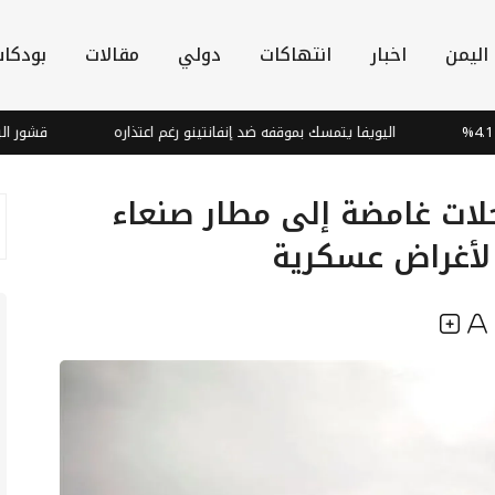
اليمن
اخبار
انتهاكات
دولي
مقالات
بودكا
اليويفا يتمسك بموقفه ضد إنفانتينو رغم اعتذاره
قشور البصل: كنز
حلات غامضة إلى مطار صنعاء
لأغراض عسكرية