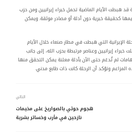
ية قد هبطت الأيام الماضية تحمل خبراء إيرانيين ومن حزب
مها كحقيقة خبرية دون أدلة أو مصادر موثقة. ويمكن
لة الإيرانية التي هبطت في مطار صنعاء خلال الأيام
ت خبراء إيرانيين وعناصر مرتبطة بحزب الله، إلى جانب
ات لم تُدعَم حتى الآن بأدلة معلنة يمكن التحقق منها
لمزاعم وتؤكد أن الرحلة كانت ذات طابع مدني.
التالي
هجوم حوثي بالصواريخ على مخيمات
نازحين في مأرب وخسائر بشرية