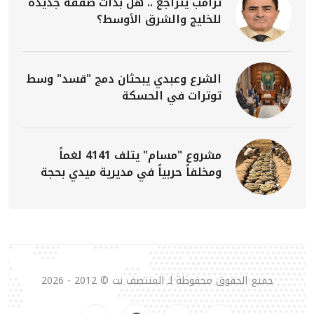
ترامب يتراجع .. هل بدأت صفقة جديدة
للخليج والشرق الأوسط؟
الشرع وعبدي يبحثان دمج "قسد" وسط
توترات في الحسكة
مشروع "مسام" يتلف 4141 لغماً
ومخلفاً حربياً في مديرية ميدي بحجة
جميع الحقوق محفوظة لـ المنتصف نت © 2012 - 2026