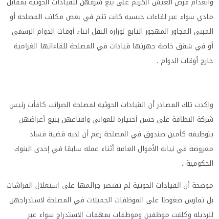
وانعدام فرص العيش الكريم علی بيع شرفهن للقيادات الحوثية بمقابل
مادي سواء عبر لقاءات جنسية كانت تتم في بعض مكاتب المصلحة أو
المبنی المجاور المهجور التابع لوزارة النقل اثناء أوقات الدوام الرسمي
أو في شقق خاصة جهزتها قيادات في المصلحة للقاءاتها الغرامية
خارج أوقات الدوام
.
واكدت تلك المصادر أن القيادات الحوثية لمصلحة الضرائب كافأت رئيس
شركة النظافة علی حسن أختياره للغواني واقناعهن ببيع أعراضهن
بتوظيفه كأمين صندوق في المصلحة رغم أن لديه قضية فساد
معروضة في نيابة الأموال العامة أثناء عمله سابقا في إحدی البنوك
الحكومية ،
موضحة أن القيادات الحوثية لم تقتصر جرائمها علی استغلال الفراشات
بل تمارس ضغوطا علی الموظفات الجميلات في المصلحة لاستدراجهن
للرذيلة وكلفت موظفين وموظفات بمهمات الاستدراج سواء عبر