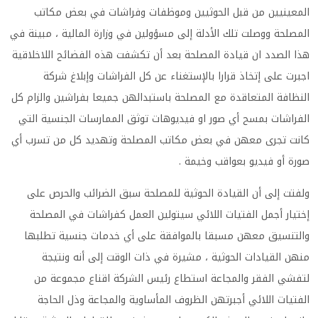
المعينيين من قبل الحوثيين وموظفات وفراشات في بعض مكاتب
المصلحة ووصلت تلك الأدلة إلی مسؤولين في وزارة المالية ، مبينة في
هذا الصدد ان قيادة المصلحة بعد أن تكشفت هذه الفضائح اللاخلاقية
اجبرت علی إتخاذ قرارا بالإستغناء عن كل الفراشات وإبلاغ شركة
النظافة المتعاقدة مع المصلحة باستبدالهن جميعا بفراشين والزام كل
الفراشات بمسح أي صور او فيديوهات توثق الممارسات الجنسية التي
كانت تجری معهن في بعض مكاتب المصلحة وتهديد كل من تسرب أي
صورة أو فيديو بعواقب وخيمة
.
ولفتت إلی أن القيادة الحوثية للمصلحة سبق الضرائب والحرص علی
إختيار أجمل الفتيات اللائي سيتولين العمل كفراشات في المصلحة
والتنسيق معهن مسبقا بالموافقة علی أي خدمات جنسية تطلبها
منهن القيادات الحوثية ، مشيرة في ذات الوقت إلی أنه ونتيجة
لتفشي الفقر والمجاعة استطاع رئيس الشركة اقناع مجموعة من
الفتيات اللائي أجبرتهن الظروف المأساوية والمجاعة وذل الحاجة