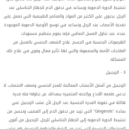
تنشيط الدورة الدموية ويساعد في تدفق الدم للجهاز التناسلي عند
الرجل. يحتوي على الكثير من المواد والعناصر الطبيعية التي تعمل على
تغذية الأعصاب عند الرجل وتساعد في توسع الأوعية الدموية الموجودة
عنده. عند تناول العسل الصافي فإنه يقوم بتنظيم مستويات
الهرمونات الجنسية في الجسم. علاج الضعف الجنسي بالعسل من
العلاجات الآمنة والمضمونة والتي لها تأثير فعال وقوي في علاج تلك
المشكلة
.
3 - الزنجبيل
الزنجبيل من أفضل الأعشاب المعالجة للعجز الجنسي وضعف الانتصاب. لا
تدعي طعمه اللاذع ورائحته المتميزة يبعدانك عن تناوله! فله قدرة
هائلة في تقوية القدرة الجنسية عند الرجل لأن عشب الزنجبيل غني
بمادة
"Gingerols"
التي تزيد من تدفق الدم إلى القضيب وتحسن من
تنشيط الدورة الدموية إلى الجهاز التناسلي للرجل. الزنجبيل من أقوى
المنشطات الجنسية التي تزيد من الرغبة والشهوة الجنسية. هو عشب