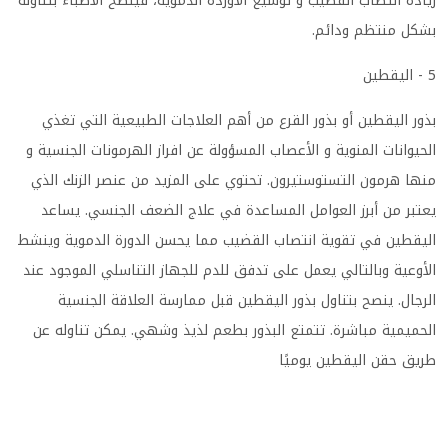
زيادة انتصاب القضيب و توسيع الأوردة الدموية، فينصح الأطباء بتناوله
بشكل منتظم ودائم
.
5 - اليقطين
بذور اليقطين أو بذور القرع من أهم العلاجات الطبيعية التي تغذي
الحيوانات المنوية و الأعصاب المسؤولة عن افراز الهرمونات الجنسية و
منها هرمون التستوستيرون. تحتوي على المزيد من عنصر الزنك الذي
يعتبر من أبرز العوامل المساعدة في علاج الضعف الجنسي. يساعد
اليقطين في تقوية انتصاب القضيب مما يحسن الدورة الدموية وينشط
الأوعية وبالتالي يعمل على تدفق للدم للجهاز التناسلي الموجود عند
الرجال. ينصح بتناول بذور اليقطين قبل ممارسة العلاقة الجنسية
الحميمية مباشرة. تتمتع البذور بطعم لذيذ وشهي. يمكن تناوله عن
طريق حقن اليقطين يوميًا