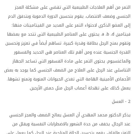
التمر من أهم العلاجات الطبيعية التي تقضي على مشكلة العجز
الجنسي وضعف الانتصاب. يقوم بتحسين الدورة الدموية وبتدفق الدم
إلى العضو الذكري لاحتواء التمر على العديد من الفيتامينات منها:
فيتامين
a
d.
،
b
،
يحتوي على العناصر الطبيعية التي تتحد مع بعضها
وتقوم بمنح الرجل بطاقة وقدرة كبيرة. تساهم أيضاً في تعزيز وتحسين
القدرة الجنسية عنده ومن أهم تلك العناصر هي الحديد والفسفور
والماغنسيوم. يحتوي التمر على مادة الفسفور التي تساعد الجهاز
التناسلي عند الرجل على العلاج من الضعف الجنسي كما يوجد به بعض
الأحماض الأمينية الهامة التي تغذي الحيوانات المنوية وتمنع تشوها.
يعمل كذلك على تهدئة أعصاب الرجل مثل حمض الأرجين
.
2 - العسل
يذكر الدكتور محمد المهدي أن العسل يعالج الضعف والعجز الجنسي
عند الرجال. يخفف من حدة الشعور بالاضطرابات النفسية ويقلل من
التوتر والقلق. يقوم بتحسين الحالة المزاجية عند الرجل كما يعمل على