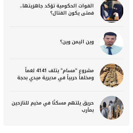
القوات الحكومية تؤكد جاهزيتها..
فمتى يكون القتال؟
وين اليمن وين؟
مشروع "مسام" يتلف 4141 لغماً
ومخلفاً حربياً في مديرية ميدي بحجة
حريق يلتهم مسكنًا في مخيم للنازحين
بمأرب