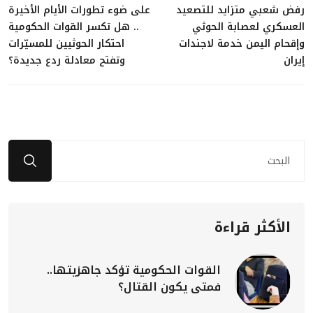
رفض شعبي متزايد للتصعيد
على ضوء تطورات الأيام الأخيرة
العسكري لعصابة الحوثي
.. هل تكسر القوات الحكومية
وإقحام اليمن خدمة لاجندات
احتكار الحوثيين للمسيّرات
إيران
وتفتح معادلة ردع جديدة؟
الأكثر قراءة
القوات الحكومية تؤكد جاهزيتها..
فمتى يكون القتال؟