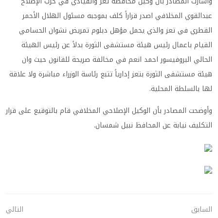
وأشارت المصادر بأن وكيل محافظة تعز والقيادي في حزب الإصلاح
عبدالقوي المخلافي اصدر قراراً كلف بموجبه مسئول الهلال الأحمر
القطري في تعز والذي يحمل مؤهل دبلوم تمريض نشوان الحسامي
القيام باعمال رئيس هيئة مستشفى الثورة بدلاً عن رئيس الهيئة
الحالي البروفيسور احمد انعم في مخالفة صريحة للقانون حيث وان
هيئة مستشفى الثورة بتعز إدارياً تتبع رئاسة الوزراء مباشرة ولا علاقة
لها بالسلطة المحلية.
وأوضحت المصادر بأن الوكيل الإصلاحي المخلافي قام بالتوقيع على قرار
التكليف نيابة عن المحافظ نبيل شمسان.
السابق
التالي