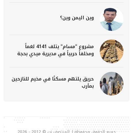
وين اليمن وين؟
مشروع "مسام" يتلف 4141 لغماً
ومخلفاً حربياً في مديرية ميدي بحجة
حريق يلتهم مسكنًا في مخيم للنازحين
بمأرب
جميع الحقوق محفوظة لـ المنتصف نت © 2012 - 2026