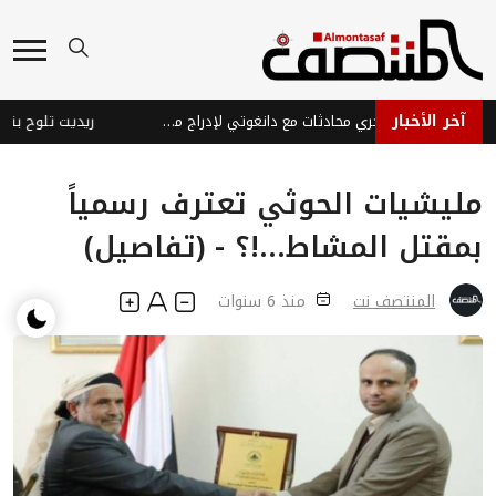
آخر الأخبار
بورصة جوهانسبرغ تجري محادثات مع دانغوتي لإدراج مصفاة نفط في جنوب إفريقيا
مليشيات الحوثي تعترف رسمياً
بمقتل المشاط...!؟ - (تفاصيل)
المنتصف نت
منذ 6 سنوات