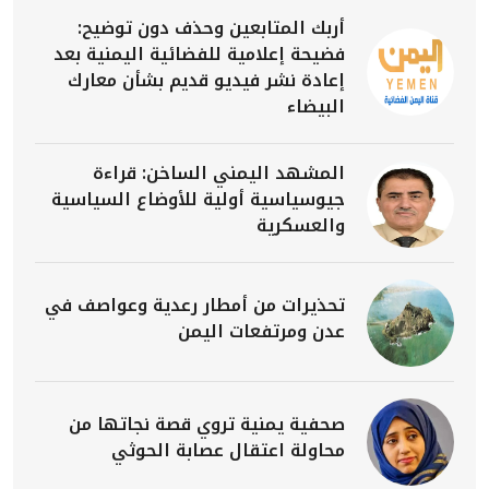
أربك المتابعين وحذف دون توضيح:
فضيحة إعلامية للفضائية اليمنية بعد
إعادة نشر فيديو قديم بشأن معارك
البيضاء
المشهد اليمني الساخن: قراءة
جيوسياسية أولية للأوضاع السياسية
والعسكرية
تحذيرات من أمطار رعدية وعواصف في
عدن ومرتفعات اليمن
صحفية يمنية تروي قصة نجاتها من
محاولة اعتقال عصابة الحوثي