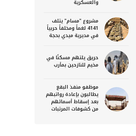
والعسكرية
مشروع "مسام" يتلف
4141 لغماً ومخلفاً حربياً
في مديرية ميدي بحجة
حريق يلتهم مسكنًا في
مخيم للنازحين بمأرب
موظفو منفذ البقع
يطالبون بإعادة رواتبهم
بعد إسقاط أسمائهم
من كشوفات المرتبات