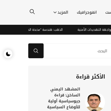
ست
انفوجرافيك
المزيد
التهديدات الأمنية
الذهب: هندسة "مذبحة الدببة" وصعود صاروخي يتجاوز
الأكثر قراءة
المشهد اليمني
الساخن: قراءة
جيوسياسية أولية
للأوضاع السياسية