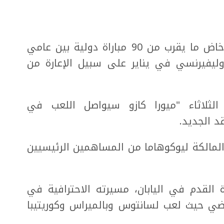
وانضم الدولي الياباني السابق، الذي خاض ما يقرب من 90 مباراة دولية بين عامي
5 هدفا، إلى أوليفيرنسي في يناير على سبيل الإعارة من
الثلاثاء "ميورا كازو سيواصل اللعب في
 الجديد.
المالكة ليوكوهاما من المساهمين الرئيسيين
ة القدم في اليابان، مسيرته الاحترافية في
ماضي حيث لعب لسانتوس وبالميراس وكوريتيبا