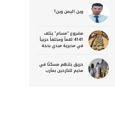
وين اليمن وين؟
مشروع "مسام" يتلف
4141 لغماً ومخلفاً حربياً
في مديرية ميدي بحجة
حريق يلتهم مسكنًا في
مخيم للنازحين بمأرب