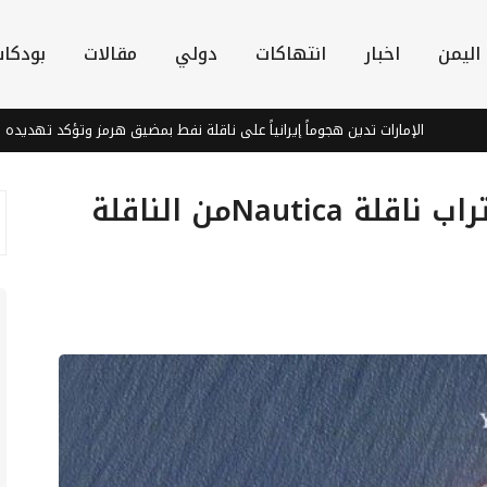
اليمن
اخبار
انتهاكات
دولي
مقالات
بودكا
الإمارات تدين هجوماً إيرانياً على ناقلة نفط بمضيق هرمز وتؤكد تهديده لأمن الط
صور أقمار صناعية توضح اقتراب ناقلة Nauticaمن الناقلة