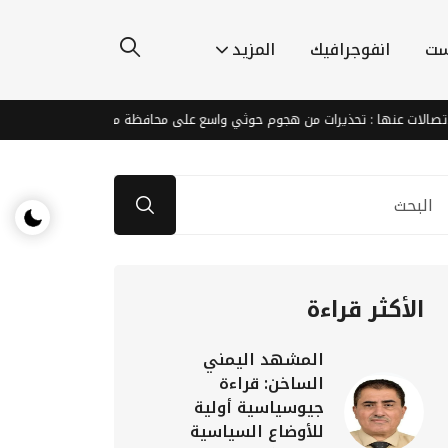
ست
انفوجرافيك
المزيد
عنها : تحذيرات من هجوم حوثي واسع على محافظة مارب
ردا على التصعي
الأكثر قراءة
المشهد اليمني
الساخن: قراءة
جيوسياسية أولية
للأوضاع السياسية