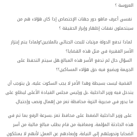
العروسة ؟
نفسي أعرف ماهو دور جهات الإختصاص إذا كان هؤلاء هم من
سيتحملون نفقات إظهار وإبراز الحقيقة ؟
لماذا تدفع الدولة مرتبات للبحث الجنائي بالملايين؟ولماذا يتم إبتزاز
الأسر الفقيرة في مثل هذه القضايا؟
السؤال حال لم تدفع الأسر هذه المبالغ،هل سيتم التحفظ على
الجريمة ويضيع فيه حق هؤلاء المساكين؟؟
القضية ليست بسيطة وهذا الأمر لا يجب السكوت عليه، بل يتوجب أن
يتدخل فيه وزير الداخلية ،بل ورئيس مجلس القيادة الأعلى ليطلع على
ما يدور في مديرية التربة محافظة تعز من إهمال ونصب وإحتيال.
على وزير الداخلية الضغط على محافظ تعز ،بسرعة الرفع بما تم في
هذه الحادثة المؤلمة، ومعاقبة من قام بطلب مبالغ مالية من أسر
الضحايا وتحويلهم إلى النيابة، وإبعادهم عن العمل; لأنهم لا يمتلكون