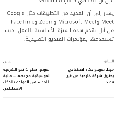
قبل أن تبدأ في مشاركة شاشتك!
يشار إلى أن العديد من التطبيقات مثل Google
Meet وMicrosoft Meet وZoom وFaceTime
من أبل تقدم هذه الميزة الأساسية بالفعل، حيث
تستخدمها بمؤتمرات الفيديو التقليدية.
السابق
التالي
ميتا: نموذج ذكاء اصطناعي
سونـو: خطوات نحو الشرعية
يخترق شركة خارجية عن غير
الموسيقية مع بصمات مائية
قصد
للموسيقى المولدة بالذكاء
الاصطناعي