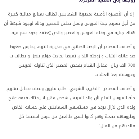
زوجها إلى العناية المركزة.
إلا أن الأجهزة الأمنية بمديرية الشمايتين تطالب بمبالغ مبالية كبيرة
من أجل تشريح جثة العروس وعمل تحليل للعصير; وذلك لوجود شبهة أن
هناك جناية في وفاة العروس والعصير والذي يُعتقد وجود سم فيه.
و أصافت المصادر أن البحث الجنائي في مديرية التربة، يمارس ضغوط
ضد عائلة الشاب و زوجته اللذان تعرضا لحادث مؤلم بتعز، و يطالب ب
700 الف ريال مقابل القيام بفحص العصير الذي تناوله العريس
وعروسته بعد العشاء.
و أضافت المصادر "الطبيب الشرعي طلب مليون ونصف مقابل تشريح
جثة العروس للعلم اأن والد العريس شخص فقير لا يمتلك قيمة علاج
ولده الذي لازال يرقد في مستشفى الشمايتين على حسابه الخاص
وظروفهم صعبة وهم كانوا لسى طالعين من عرس استنفذ كل
مالديهم من المال".