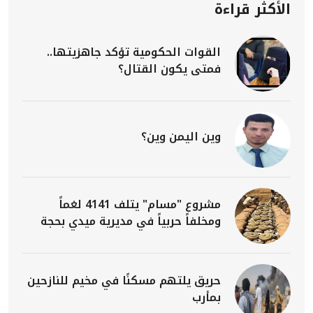
الأكثر قراءة
القوات الحكومية تؤكد جاهزيتها..
فمتى يكون القتال؟
وين اليمن وين؟
مشروع "مسام" يتلف 4141 لغماً
ومخلفاً حربياً في مديرية ميدي بحجة
حريق يلتهم مسكنًا في مخيم للنازحين
بمأرب