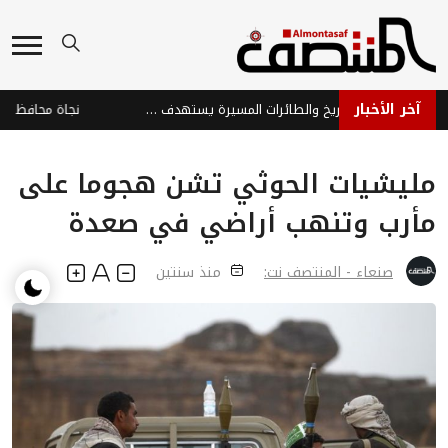
آخر الأخبار
هجوم حوثي بالصواريخ والطائرات المسيرة يستهدف ميناء المخا والساحل الغربي
مليشيات الحوثي تشن هجوما على
مأرب وتنهب أراضي في صعدة
صنعاء - المنتصف نت:
منذ سنتين