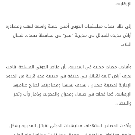
الإرهابية.
إلى ذلك، نفذت ميليشيات الحوثي أمس، حملة واسعة لنهب ومصادرة
أراض جديدة للقبائل في مديرية "مجز" في محافظة صعدة، شمال
البلاد.
وأفادت مصادر محلية في المديرية، بأن عناصر الحوثي المسلحة، قامت
بجرف أراض تابعة لقبائل بني حذيفة في مديرية مجز، قريبة من الحدود
الإدارية لمديرية ضحيان ، بهدف نهبها ومصادرتها لصالح عناصرها
الإرهابية، كما فعلت في صنعاء وعمران والمحويت وذمار وأب وتعز
والبيضاء.
وأكدت المصادر، استهداف ميليشيات الحوثي لقبائل المديرية بشكل
خاصة، ومناطق متفرقة في صعدة، حيث نفذت مطلع العام الجاري