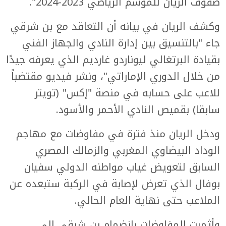
صفوف الريان للموسم الرياضي 2023-2024".
وكشف الريان في بيانه أن التعاقد مع بن شرقي
جاء "بالتنسيق بين إدارة النادي والجهاز الفني
بقيادة البرتغالي ليوناردو غارديم الذي يعرفه جيدًا
من خلال الدوري الإماراتي"، ونشر فيديو مقتضباً
للاعب على حسابه في منصة "إكس" (تويتر
سابقا) بقميص النادي الأحمر والأسود.
ودخل الريان منذ فترة في مفاوضات مع مهاجم
الوداد البيضاوي المغربي والزمالك المصري
السابق لتعويض غياب مواطنه الدولي سفيان
بوفال الذي تعرض لإصابة في الركبة ستبعده عن
الملاعب حتى نهاية العام الحالي.
وأثمرت المفاوضات بانضمام بن شرقي إلى