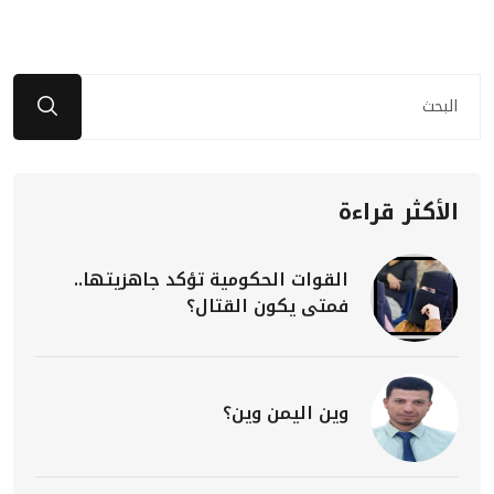
الأكثر قراءة
القوات الحكومية تؤكد جاهزيتها..
فمتى يكون القتال؟
وين اليمن وين؟