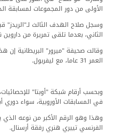
الأولى من دور المجموعات لمسابقة الدو
وسجل صلاح الهدف الثالث لـ"الريدز" ق
الثاني، بعدما تلقى تمريرة من داروين ن
العمر 31 عاما، مع ليفربول.
في المسابقات الأوروبية، سواء دوري أبط
وهذا وهو الرقم الأكبر من نوعه الذي 
الفرنسي تييري هنري رفقة أرسنال.