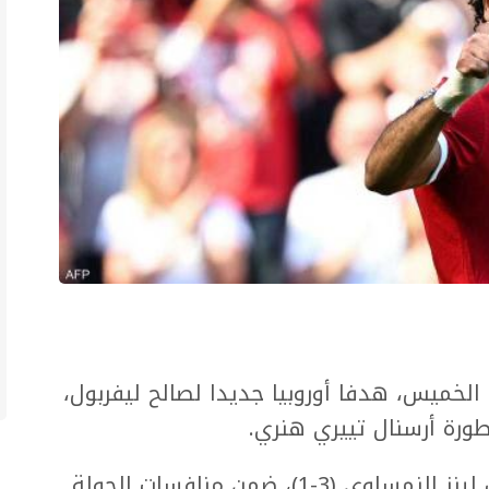
خميس، هدفا أوروبيا جديدا لصالح ليفربول،
طورة أرسنال تييري هنري.
وشارك "مو صلاح" في الفوز على لاسك لينز النمساوي (3-1)، ضمن منافسات الجولة