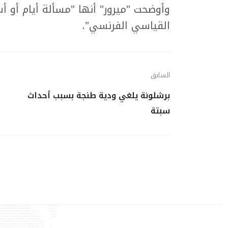
وأوضحت "ميرور" أنها "مسألة أيام أو 
القياسي الفرنسي".
السابق
برشلونة يلغي ودية طنجة بسبب أحداث
سبتة