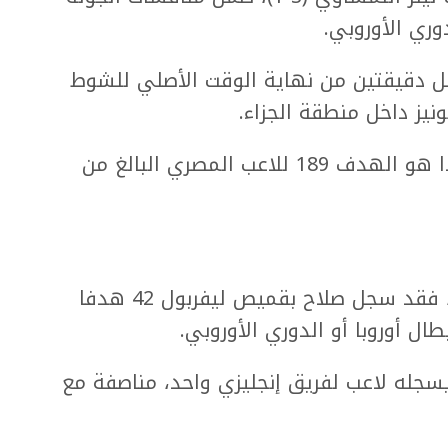
ري الأوروبي.
بل دقيقتين من نهاية الوقت الأصلي للشوط
ونيز داخل منطقة الجزاء.
وقالت صحيفة "ميرور" البريطانية إن هذا هو الهدف 189 للاعب المصري البالغ من
وبحسب أرقام شبكة "أوبتا" للإحصائيات، فقد سجل صلاح بقميص ليفربول 42 هدفا
ال أوروبا أو الدوري الأوروبي.
يسجله لاعب لفريق إنجليزي واحد، مناصفة مع