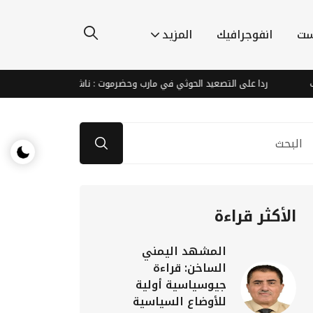
ست
انفوجرافيك
المزيد
ردا على التصعيد الحوثي في مارب وحضرموت : ناشطون يطالبون الشرعية والتحالف
الأكثر قراءة
المشهد اليمني
الساخن: قراءة
جيوسياسية أولية
للأوضاع السياسية