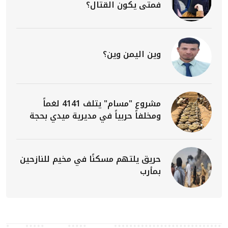
فمتى يكون القتال؟
وين اليمن وين؟
مشروع "مسام" يتلف 4141 لغماً
ومخلفاً حربياً في مديرية ميدي بحجة
حريق يلتهم مسكنًا في مخيم للنازحين
بمأرب