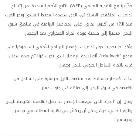
حذّر برنامج الأغذية العالمي (WFP) التابع للأمم المتحدة، من إتساع
تداعيات المنخفض الاستوائي، الذي شهده المحيط الهندي وبحر العرب
منذ الـ17 من أكتوبر الجاري، على المحاصيل الزراعية في مناطق شرق
اليمن، مشيرًا إلى حتمية عودة الجراد الصحراوي بعد الإعصار.
وأكد آخر تحديث حول تداعيات الإعصار للبرنامج الأممي نشر مؤخراً على
موقع “reliefweb”، أنه نتيجة للإعصار، الذي تحرك غربًا ثم جهة شمال
غرب باتجاه الساحل الجنوبي لليمن وعمان.
بدأت الأمطار تتساقط بعد منتصف الليل مباشرة على الساحل من
الغيضة في شرق اليمن إلى صلالة في جنوب عمان.
وقال: إن "الجراد الذي سيعقب الإعصار قد يصل الهضبة الشرقية لليمن
والربع الخالي، حيث يمكن أن يتكاثر في نهاية المطاف في نوفمبر
وديسمبر".