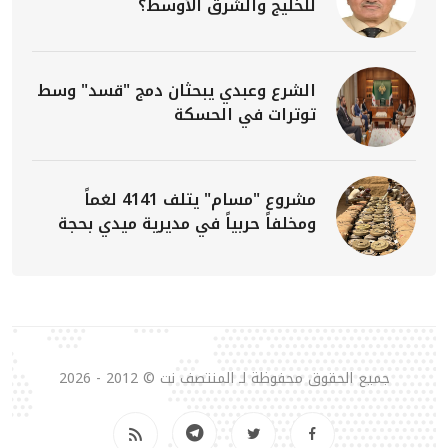
للخليج والشرق الأوسط؟
الشرع وعبدي يبحثان دمج "قسد" وسط
توترات في الحسكة
مشروع "مسام" يتلف 4141 لغماً
ومخلفاً حربياً في مديرية ميدي بحجة
جميع الحقوق محفوظة لـ المنتصف نت © 2012 - 2026