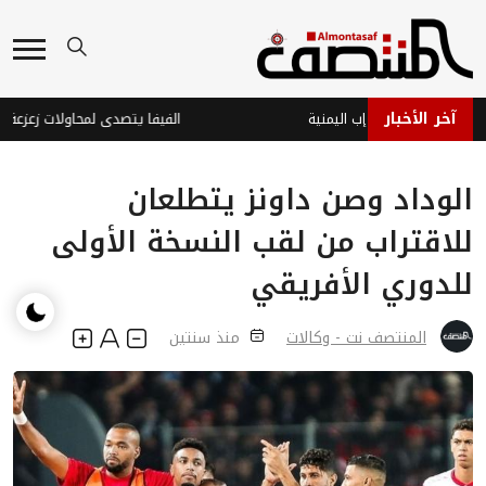
آخر الأخبار
الفيفا يتصدى لمحاولات زعزعة استقرار ق
الوداد وصن داونز يتطلعان
للاقتراب من لقب النسخة الأولى
للدوري الأفريقي
المنتصف نت - وكالات
منذ سنتين