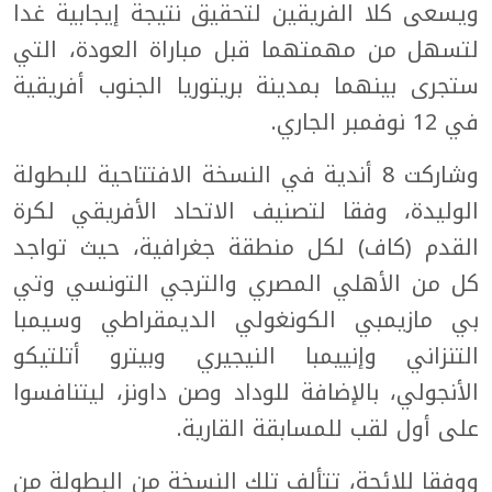
ويسعى كلا الفريقين لتحقيق نتيجة إيجابية غدا
لتسهل من مهمتهما قبل مباراة العودة، التي
ستجرى بينهما بمدينة بريتوريا الجنوب أفريقية
في 12 نوفمبر الجاري.
وشاركت 8 أندية في النسخة الافتتاحية للبطولة
الوليدة، وفقا لتصنيف الاتحاد الأفريقي لكرة
القدم (كاف) لكل منطقة جغرافية، حيث تواجد
كل من الأهلي المصري والترجي التونسي وتي
بي مازيمبي الكونغولي الديمقراطي وسيمبا
التنزاني وإنييمبا النيجيري وبيترو أتلتيكو
الأنجولي، بالإضافة للوداد وصن داونز، ليتنافسوا
على أول لقب للمسابقة القارية.
ووفقا للائحة، تتألف تلك النسخة من البطولة من