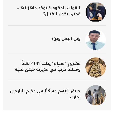
القوات الحكومية تؤكد جاهزيتها..
فمتى يكون القتال؟
وين اليمن وين؟
مشروع "مسام" يتلف 4141 لغماً
ومخلفاً حربياً في مديرية ميدي بحجة
حريق يلتهم مسكنًا في مخيم للنازحين
بمأرب