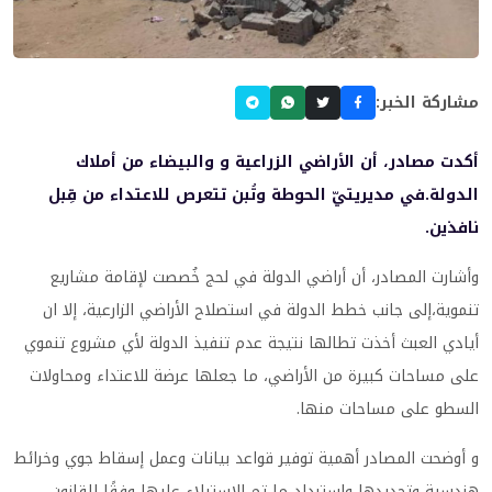
مشاركة الخبر:
أكدت مصادر، أن الأراضي الزراعية و والبيضاء من أملاك
الدولة.في مديريتيّ الحوطة وتُبن تتعرص للاعتداء من قِبل
نافذين.
وأشارت المصادر، أن أراضي الدولة في لحج خُصصت لإقامة مشاريع
تنموية،إلى جانب خطط الدولة في استصلاح الأراضي الزارعية، إلا ان
أيادي العبث أخذت تطالها نتيجة عدم تنفيذ الدولة لأي مشروع تنموي
على مساحات كبيرة من الأراضي، ما جعلها عرضة للاعتداء ومحاولات
السطو على مساحات منها.
و أوضحت المصادر أهمية توفير قواعد بيانات وعمل إسقاط جوي وخرائط
هندسية وتحديدها واسترداد ما تم الاستيلاء عليها وفقًا للقانون.