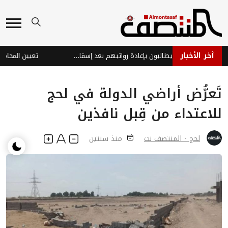
آخر الأخبار
موظفو منفذ البقع يطالبون بإعادة رواتبهم بعد إسقاط أسمائهم من كشوفات المرتبات
تَعرُّض أراضي الدولة في لحج
للاعتداء من قِبل نافذين
لحج - المنتصف نت
منذ سنتين