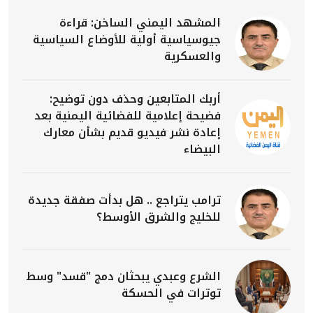
المشهد اليمني الساخن: قراءة
جيوسياسية أولية للأوضاع السياسية
والعسكرية
أربك المتابعين وحذف دون توضيح:
فضيحة إعلامية للفضائية اليمنية بعد
إعادة نشر فيديو قديم بشأن معارك
البيضاء
ترامب يتراجع .. هل بدأت صفقة جديدة
للخليج والشرق الأوسط؟
الشرع وعبدي يبحثان دمج "قسد" وسط
توترات في الحسكة