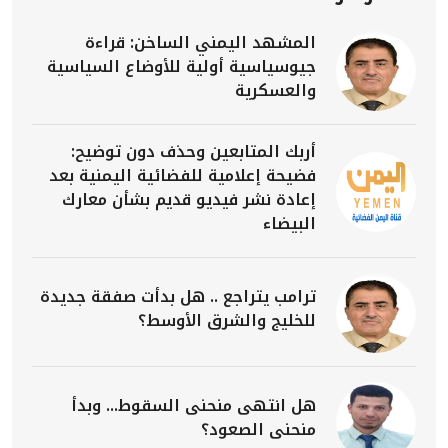
المشهد اليمني الساخن: قراءة
جيوسياسية أولية للأوضاع السياسية
والعسكرية
أربك المتابعين وحذف دون توضيح:
فضيحة إعلامية للفضائية اليمنية بعد
إعادة نشر فيديو قديم بشأن معارك
البيضاء
ترامب يتراجع .. هل بدأت صفقة جديدة
للخليج والشرق الأوسط؟
هل انتهى منحنى السقوط... وبدأ
منحنى الصعود؟