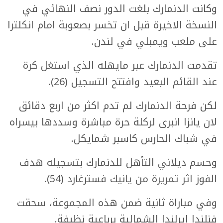
وكانت الدنمارك بلغت الدور نصف النهائي في
النسخة الاخيرة قبل ان تخسر بصعوبة امام انكلترا
على ملعب ويمبلي في لندن.
تقدمت الدنمارك عبر مايهله الذي استغل كرة
عند القائم البعيد وافتتح التسجيل (26).
لكن فرحة الدنمارك لم تدم اكثر من اربع دقائق
لان يانزا انبرى لركلة حرة مباشرة وسددها بيسراه
في شباك الحارس كاسبر شمايكل.
وحسم ديلاني التأهل للدنمارك بتسجيله هدف
الفوز اثر تمريرة من يانيك فسترغارد (54).
وفي مباراة ثانية ضمن هذه المجموعة، سحقت
فنلندا ايرلندا الشمالية برباعية نظيفة.