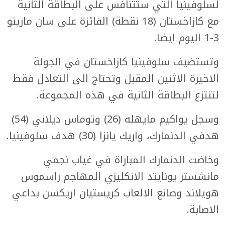
لسلوفينيا التي ستتنافس على البطاقة الثانية
مع كازاخستان (18 نقطة) الفائزة على سان مارينو
3-1 اليوم ايضا.
وتستضيف سلوفينيا كازاخستان في الجولة
الاخيرة الاثنين المقبل وتحتاج الى التعادل فقط
لتنتزع البطاقة الثانية في هذه المجموعة.
وسجل يواكيم مايهله (26) وتوماس ديلاني (54)
هدفي الدنمارك، واريك يانزا (30) هدف سلوفينيا.
وخاضت الدنمارك المباراة في غياب نجمي
مانشستر يونايتد الانكليزي المهاجم راسموس
هويلاند وصانع الالعاب كريستيان اريكسن بداعي
الاصابة.