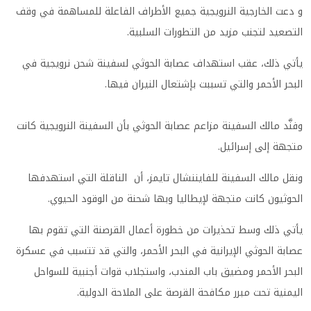
و دعت الخارجية النرويجية جميع الأطراف الفاعلة للمساهمة في وقف
التصعيد لتجنب مزيد من التطورات السلبية.
يأتي ذلك، عقب استهداف عصابة الحوثي لسفينة شحن نرويجية في
البحر الأحمر والتي تسببت بإشتعال النيران فيها.
وفنَّد مالك السفينة مزاعم عصابة الحوثي بأن السفينة النرويجية كانت
متجهة إلى إسرائيل.
ونقل مالك السفينة للفايننشال تايمز، أن الناقلة التي استهدفها
الحوثيون كانت متجهة لإيطاليا وبها شحنة من الوقود الحيوي.
يأتي ذلك وسط تحذيرات من خطورة أعمال القرصنة التي تقوم بها
عصابة الحوثي الإيرانية في البحر الأحمر، والتي قد تتسبب في عسكرة
البحر الأحمر ومضيق باب المندب، واستجلاب قوات أجنبية للسواحل
اليمنية تحت مبرر مكافحة القرصة على الملاحة الدولية.