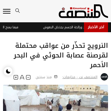
آخر الأخبار
سة: بكتيريا الجلد ورائحة الجسم يجذبان البعوض
النرويج تحذّر من عواقب محتملة
لقرصنة عصابة الحوثي في البحر
الأحمر
المنتصف نت - متابعات:
منذ سنتين