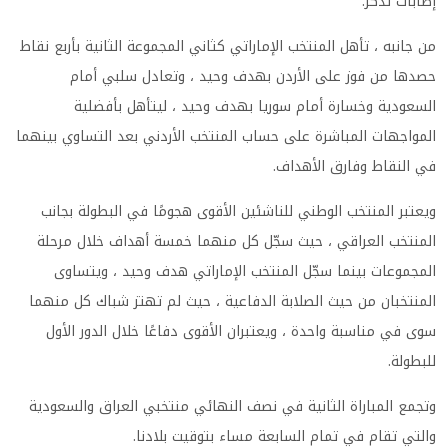
إصابات تذكر.
من جانبه ، تأهل المنتخب الإماراتي كثاني المجموعة الثانية بأربع نقاط
حصدها من فوز على الأردن بهدف وحيد ، وتعادل سلبي أمام
السعودية وخسارة أمام سوريا بهدف وحيد ، ليتأهل بأفضلية
المواجهات المباشرة على حساب المنتخب الأردني بعد التساوي بينهما
في النقاط وفارق الأهداف.
ويعتبر المنتخب الوطني للناشئين الأقوى هجومًا في البطولة بجانب
المنتخب العراقي ، حيث سجّل كل منهما خمسة أهداف خلال مرحلة
المجموعات بينما سجّل المنتخب الإماراتي هدف وحيد ، ويتساوى
المنتخبان من حيث الصلابة الدفاعية ، حيث لم تهتز شباك كل منهما
سوى في مناسبة واحدة ، ويعتبران الأقوى دفاعًا خلال الدور الأول
للبطولة.
وتجمع المباراة الثانية في نصف النهائي منتخبي العراق والسعودية
والتي تقام في تمام السابعة مساء بتوقيت بلادنا.