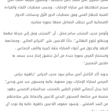
سيتم انتهاجها في مباراة الإمارات ، وبحسب معطيات اللقاء والقراءة
الفنية للجهاز الفني وفق معطيات الدور الأول وحسابات الادوار
الاقصائية التي تتطلب التعامل معها بصورة مغايرة.
وأوضح مدرب المنتخب سامر فضل ، أن "المنتخب وصل إلى مرحلة مهمة
ويتطلع لبلوغ النهائي"، حاثًا اللاعبين على "التركيز العالي ، ومضاعفة
الجهد والدخول في أجواء المباراة بثقة كبيرة واللعب الجماعي ،
واستثمار الفرص بصورة جيدة من أجل تحقيق إنجاز جديد يسعد به
ملايين اليمنيين".
بدوره أكد الكابتن أمين سالم سود مدرب الحراس "جاهزية حراس
المرمى لمباراة الإمارات بروح معنوية عالية ومستوى جيد فني وبدني".
كما يبذل أخصائي العلاج الطبي بالمنتخب عبدالسلام الاصبحي جهود
مضنية في متابعة المستوى البدني للاعبين والحفاظ على سلامتهم
من الشد العضلي .. وتسود صفوف اللاعبين جاهزية عالية ولا توجد أي