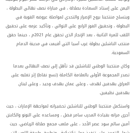
اليمن على إستاد السعادة بصلالة ، في مباراة نصف نهائي البطولة ،
ويتسلح منتخبنا بروح الإصرار والتحدي لمواصلة عروضه القوية في
البطولة ، وتحقيق الفوز الرابع على التوالي ، وتأكيد عزمه على تحقيق
اللقب للمرة الثانية ، بعد الإنجاز الذي تحقق عام 2021م ، حينما حقق
منتخب الناشئين بطولة غرب آسيا التي أقيمت في مدينة الدمام
السعودية.
وكان منتخبنا الوطني للناشئين قد تأهل إلى نصف النهائي بعدما
تصدر المجموعة الأولى بالعلامة الكاملة (تسع نقاط) إثر تغلبه على
العراق بهدفين لهدف ، وعلى عمان بهدف وحيد ، وعلى لبنان
بهدفين نظيفين.
واستكمل منتخبنا الوطني للناشئين تحضيراته لمواجهة الإمارات ، حيث
أجرى مرانه بقيادة المدرب سامر فضل ، ومساعده علي النونو والكابتن
أمين سالم سود عصر الأحد ، على ملعب مجمع صلالة الرياضي، حيث
شمل التمرين على تنفيذ جمل تكتيكية ، وتطبيق طريقة اللعب التي