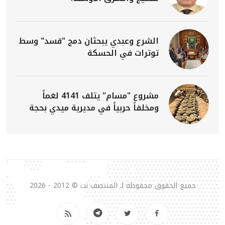
الشرع وعبدي يبحثان دمج "قسد" وسط
توترات في الحسكة
مشروع "مسام" يتلف 4141 لغماً
ومخلفاً حربياً في مديرية ميدي بحجة
جميع الحقوق محفوظة لـ المنتصف نت © 2012 - 2026