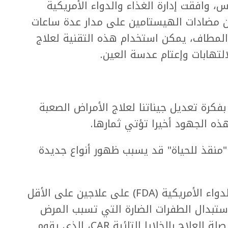
وافقت إدارة الغذاء والدواء الأمريكية
مضادات الهيستامين على مدار عدة ساعات
المطاف، يمكن استخدام هذه التقنية لعلاج
التهابات وإعتام عدسة العين.
بفكرة تعديل جيناتنا لعلاج الأمراض الصعبة
هذه الجهود أخيرا تؤتي ثمارها.
ن "منقذ للحياة" قد يسبب ظهور أنواع جديدة
فمنذ عام 2017، وافقت إدارة الغذاء والدواء الأمريكية (FDA) على علاجين على الأقل
ستبدال الطفرات الضارة التي تسبب المرض
بشكل مباشر. ومن مجالات البحث ذات الصلة العلاج بالخلايا التائية CAR، الذي يقوم