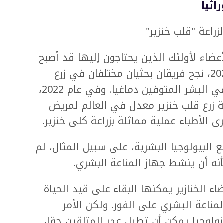
اثيا
اعة "قلب خنزير"
أعضاء لأولئك الذين يحتاجون إليها قد أصبح
أقرب إلى الحقيقة، حيث أنه في عام 2021، نجح فريقان بحثيان مختلفان في زرع
أعضاء مصدرها الخنازير المعدلة وراثيا في البشر المتوفين دماغيا. وفي عام 2022،
ة زرع قلب خنزير معدل في العالم لمريض
ع البيولوجيا البشرية، على سبيل المثال، لم
ه أن ينشط جهاز المناعة البشري.
 الخنازير يمكنها البقاء على قيد الحياة
مناعة البشري على الفور. ولكن الأمر
ولوجيا يمكن أن تطيل عمر المتلقين حقا،