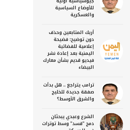
جيوسياسية أولية
للأوضاع السياسية
والعسكرية
أربك المتابعين وحذف
دون توضيح: فضيحة
إعلامية للفضائية
اليمنية بعد إعادة نشر
فيديو قديم بشأن معارك
البيضاء
ترامب يتراجع .. هل بدأت
صفقة جديدة للخليج
والشرق الأوسط؟
الشرع وعبدي يبحثان
دمج "قسد" وسط توترات