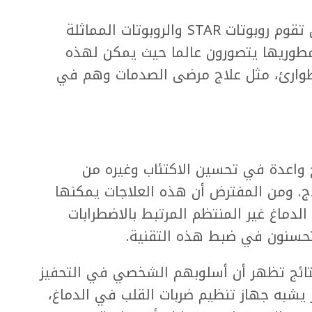
وفي المستقبل المنظور، من المرجح أن تقوم روبوتات STAR والروبوتات المماثلة
مطوريها يتصورون عالما حيث يمكن لهذه
لطوارئ، مثل علاج مرضى الصدمات وهم في
 واعدة في تحسين الاكتئاب وغيره من
لاج. ومن المفترض أن هذه العلاجات يمكنها
لدماغ غير المنتظم المرتبط بالاضطرابات
يتحسنون في ضبط هذه التقنية.
تائج تظهر أن أسلوبهم الشخصي في التحفيز
 يشبه جهاز تنظيم ضربات القلب في الدماغ،