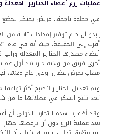
عمليات زرع أعضاء الخنازير المعدلة ور
في خطوة ناجحة.. مريض يحتضر يخضع لزر
يبدو أن حلم توفير إمدادات ثابتة من ال
أجرى فريق من ولاية ماريلاند أول عملي
مصاب بمرض عضال. وفي عام 2023، أجرى الأطباء عملية مماثلة بزراعة كلى خنزير.
وتم تعديل الخنازير لتصبح أكثر توافقا م
تعد تنتج السكر في عضلاتها ما من شأن
وقد أظهرت هذه التجارب الأولى أن أعضاء
بعد عملية الزرع دون أن يرفضها جهاز ال
سيستغرق تجارب سريرية لإثبات أن التكن