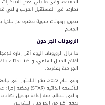
الحقيقة. وفي ما يلي بعض الابتكارات 
ثمارها في المستقبل القريب والتي قد
تطوير روبوتات حيوية صغيرة من خلايا ب
الجسم
الروبوتات الجراحون
ما تزال الروبوتات اليوم أقل إثارة للإع
أفلام الخيال العلمي، ولكننا نمتلك بال
الجراحية بمفرده.
وفي عام 2022، نشر الباحثون
للأنسجة الذاتية (STAR)
والتي تتطلب منه إعادة توصيل نهايات ا
بدقة أكبر من الجراحين البشريين.