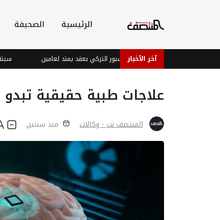
الرئيسية
الصحيفة
آخر الأخبار
وقع رسمياً لطرابزون سبور التركي بعقد يمتد لعامين
سبتة: مصرع 100 مهاجر في تدفق هائل.. ومدريد تعيد 70 ألفاً للمغرب
علاجات طبية حقيقية تبدو 
المنتصف نت - وكالات
منذ سنتين