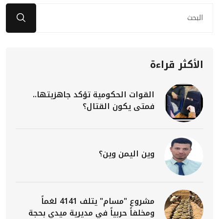
الأكثر قراءة
القوات الحكومية تؤكد جاهزيتها..
فمتى يكون القتال؟
وين اليمن وين؟
مشروع "مسام" يتلف 4141 لغماً
ومخلفاً حربياً في مديرية ميدي بحجة