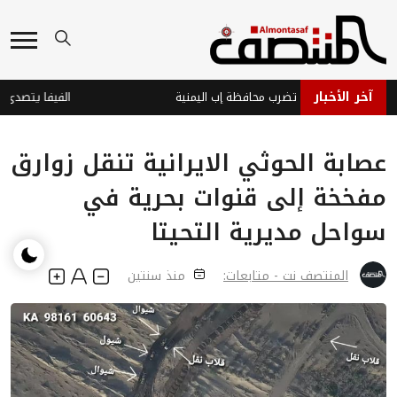
آخر الأخبار
ة بقوة 3.9 تضرب محافظة إب اليمنية
الفيفا يتصدى لمحاو
عصابة الحوثي الايرانية تنقل زوارق
مفخخة إلى قنوات بحرية في
سواحل مديرية التحيتا
المنتصف نت - متابعات:
منذ سنتين