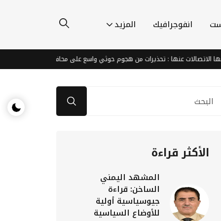
ست
انفوجرافيك
المزيد
ات عنها : تحذيرات من هجوم حوثي واسع على محافظة مارب
العدد 1029من صحيفة المنتصف
الأكثر قراءة
المشهد اليمني
الساخن: قراءة
جيوسياسية أولية
للأوضاع السياسية