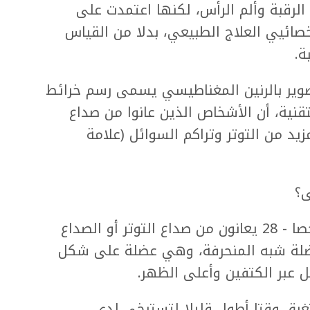
لرقبة وألم الرأس، لكنها اعتمدت على
ائيي العلاج الطبيعي، بدلا من القياس
ة.
صوير بالرنين المغناطيسي يسمى رسم خرائط
لتقنية، أن الأشخاص الذين عانوا من صداع
يد من التوتر وتراكم السوائل (علامة
ى؟
وركزت الدراسة التي أجريت على 50 شخصا - 28 يعانون من صداع التوتر أو الصداع
- على العضلة شبه المنحرفة، وهي عضلة على شكل
 عبر الكتفين وأعلى الظهر.
غرق وقتا أطول قليلا لتسترخي لدى