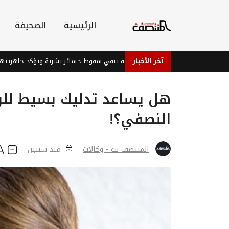
الرئيسية
الصحيفة
آخر الأخبار
قوات الطوارئ اليمنية تنفي سقوط خسائر بشرية وتؤكد جاهزيتها
هل يساعد تدليك بسيط للر
النصفي؟!
المنتصف نت - وكالات
منذ سنتين