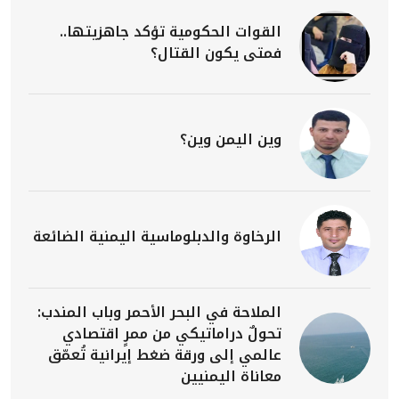
القوات الحكومية تؤكد جاهزيتها..
فمتى يكون القتال؟
وين اليمن وين؟
الرخاوة والدبلوماسية اليمنية الضائعة
الملاحة في البحر الأحمر وباب المندب:
تحولٌ دراماتيكي من ممرٍ اقتصادي
عالمي إلى ورقة ضغط إيرانية تُعمّق
معاناة اليمنيين