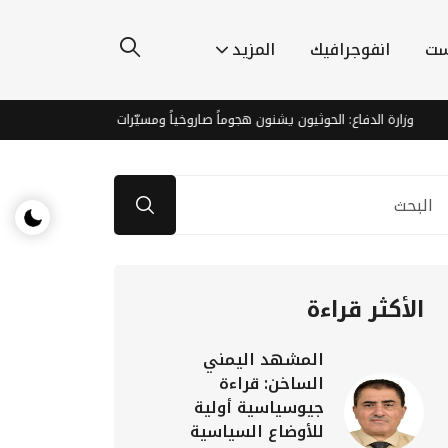
ست
انفوجرافيك
المزيد
زارة الدفاع: الحوثيون يشنون هجوماً صاروخياً ومسيّرات على معسكرات بمأرب وحضر
الأكثر قراءة
المشهد اليمني
الساخن: قراءة
جيوسياسية أولية
للأوضاع السياسية