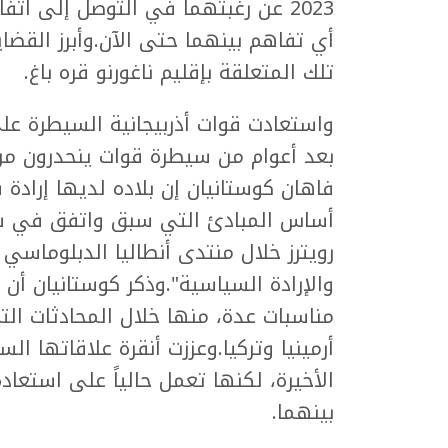
2023 عن رغبتهما في التوصل إلى اتف
أي تفاهم بينهما حتى الآن.وأبرز القضا
تلك المتعلقة بإقليم ناغورنو قره باغ.
بعد أعوام من سيطرة قوات ينحدرون من أر
فاهان كوستانيان إن بلاده لديها إرادة 
أساس المبادئ التي سبق واتفق في شأنه
رويترز خلال منتدى أنطاليا الدبلوماسي
والإرادة السياسية".وذكر كوستانيان أن ب
مناسبات عدة، منها خلال المحادثات ال
أرمينيا وتركيا.وعززت أنقرة علاقاتها ال
الأخيرة، لكنها تعمل حالياً على استعاد
بينهما.