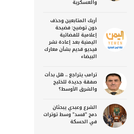
والعسكرية
أربك المتابعين وحذف
دون توضيح: فضيحة
إعلامية للفضائية
اليمنية بعد إعادة نشر
فيديو قديم بشأن معارك
البيضاء
ترامب يتراجع .. هل بدأت
صفقة جديدة للخليج
والشرق الأوسط؟
الشرع وعبدي يبحثان
دمج "قسد" وسط توترات
في الحسكة