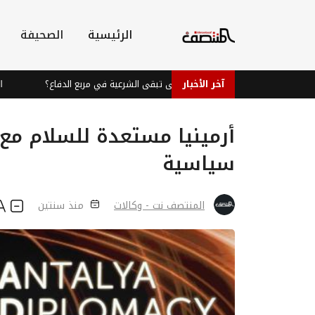
الرئيسية
الصحيفة
آخر الأخبار
المعركة المؤجلة... إلى متى تبقى الشرعية في مربع الدفاع؟
النينيو تهدد 49 مليون شخص إضافي بانعدام ال
أرمينيا مستعدة للسلام مع أ
سياسية
المنتصف نت - وكالات
منذ سنتين