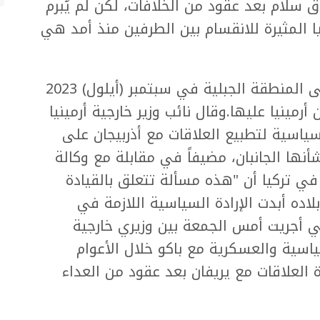
اق سلام بعد عقود من الخلافات، لكن لم يُبرم
يا المثيرة للانقسام بين الطرفين منذ أمد هي
واستعادت قوات أذربيجانية السيطرة على المنطقة الجبلية في سبتمبر (أيلول) 2023
مينيا عليها.وقال نائب وزير خارجية أرمينيا
سياسية لتطبيع العلاقات مع أذربيجان على
ا الجانبان، مضيفاً في مقابلة مع وكالة
 في تركيا أن "هذه مسألة تتعلق بالقيادة
لاده أبدت الإرادة السياسية اللازمة في
تي أجريت أمس الجمعة بين وزيري خارجية
سياسية والعسكرية مع باكو خلال الأعوام
ة العلاقات مع يريفان بعد عقود من العداء