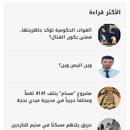
الأكثر قراءة
القوات الحكومية تؤكد جاهزيتها..
فمتى يكون القتال؟
وين اليمن وين؟
مشروع "مسام" يتلف 4141 لغماً
ومخلفاً حربياً في مديرية ميدي بحجة
حريق يلتهم مسكنًا في مخيم للنازحين