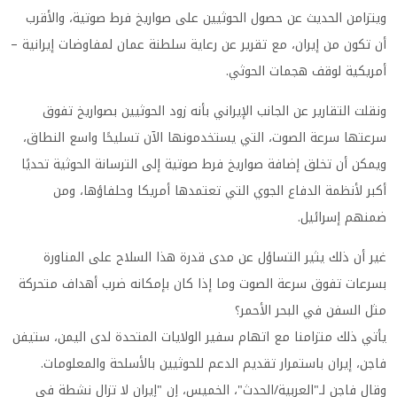
ويتزامن الحديث عن حصول الحوثيين على صواريخ فرط صوتية، والأقرب
أن تكون من إيران، مع تقرير عن رعاية سلطنة عمان لمفاوضات إيرانية –
أمريكية لوقف هجمات الحوثي.
ونقلت التقارير عن الجانب الإيراني بأنه زود الحوثيين بصواريخ تفوق
سرعتها سرعة الصوت، التي يستخدمونها الآن تسليحًا واسع النطاق،
ويمكن أن تخلق إضافة صواريخ فرط صوتية إلى الترسانة الحوثية تحديًا
أكبر لأنظمة الدفاع الجوي التي تعتمدها أمريكا وحلفاؤها، ومن
ضمنهم إسرائيل.
غير أن ذلك يثير التساؤل عن مدى قدرة هذا السلاح على المناورة
بسرعات تفوق سرعة الصوت وما إذا كان بإمكانه ضرب أهداف متحركة
مثل السفن في البحر الأحمر؟
يأتي ذلك متزامنا مع اتهام سفير الولايات المتحدة لدى اليمن، ستيفن
فاجن، إيران باستمرار تقديم الدعم للحوثيين بالأسلحة والمعلومات.
وقال فاجن لـ"العربية/الحدث"، الخميس، إن "إيران لا تزال نشطة في