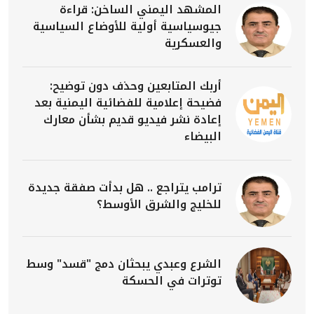
المشهد اليمني الساخن: قراءة
جيوسياسية أولية للأوضاع السياسية
والعسكرية
أربك المتابعين وحذف دون توضيح:
فضيحة إعلامية للفضائية اليمنية بعد
إعادة نشر فيديو قديم بشأن معارك
البيضاء
ترامب يتراجع .. هل بدأت صفقة جديدة
للخليج والشرق الأوسط؟
الشرع وعبدي يبحثان دمج "قسد" وسط
توترات في الحسكة