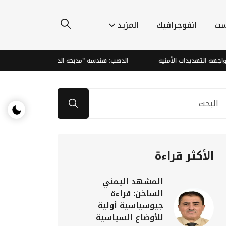
ست
انفوجرافيك
المزيد
هديدات الأمنية
الذهب: هندسة "مذبحة الدببة" وصعود صاروخي يتجاوز ا
الأكثر قراءة
المشهد اليمني
الساخن: قراءة
جيوسياسية أولية
للأوضاع السياسية