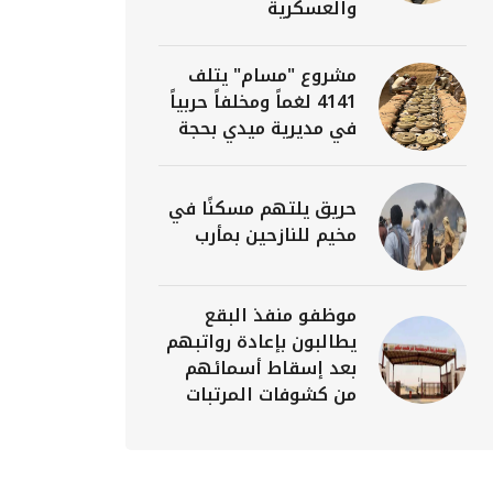
والعسكرية
مشروع "مسام" يتلف
4141 لغماً ومخلفاً حربياً
في مديرية ميدي بحجة
حريق يلتهم مسكنًا في
مخيم للنازحين بمأرب
موظفو منفذ البقع
يطالبون بإعادة رواتبهم
بعد إسقاط أسمائهم
من كشوفات المرتبات