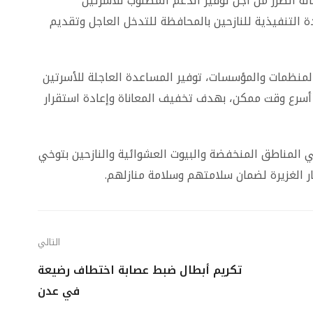
لة الضرر من أجل توفير الدعم المطلوب للأسرتين
 التنفيذية للنازحين بالمحافظة للتدخل العاجل وتقديم
منظمات والمؤسسات، توفير المساعدة العاجلة للأسرتين
أسرع وقت ممكن، بهدف تخفيف المعاناة وإعادة استقرار
المناطق المنخفضة والبيوت العشوائية والنازحين بتوخي
طار الغزيرة لضمان سلامتهم وسلامة منازلهم.
التالي
تكريم أبطال ضبط عصابة اختطاف رضيعة
في عدن