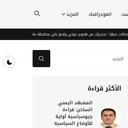
ست
انفوجرافيك
المزيد
 عنها : تحذيرات من هجوم حوثي واسع على محافظة مارب
ردا على التصع
الأكثر قراءة
المشهد اليمني
الساخن: قراءة
جيوسياسية أولية
للأوضاع السياسية