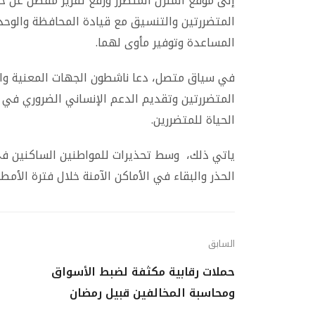
إلى موقع المنزل المتضرر ورفع تقرير مفصل عن حا
المتضررتين والتنسيق مع قيادة المحافظة والوحدة
المساعدة وتوفير مأوى لهما.
في سياق متصل، دعا ناشطون الجهات المعنية وال
المتضررتين وتقديم الدعم الإنساني الضروري في 
الحياة للمتضررين.
ياتي ذلك، وسط تحذيرات للمواطنين الساكنين في 
الحذر والبقاء في الأماكن الآمنة خلال فترة الأم
السابق
حملات رقابية مكثفة لضبط الأسواق
ومحاسبة المخالفين قبيل رمضان